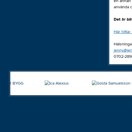
en annan 
använda de
Det är bät
Här hittar
Hälsninga
jenny@jen
0702-289