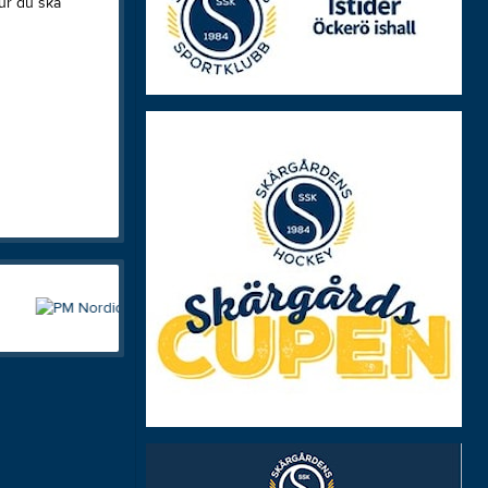
ur du ska
Filma event
SSK Grafisk profil
Skapa event
Hockey
Titta på LiveArena
Hockey Cup Camp
Våra matcher
Klubben
Istider
Röda Tråden Hockey
Caféet
Kansli
Drogpolicy
Historia
Klubbshop
Profilkläder
SSK Organisation
Stödmedlem/Sponsor
Till dig förälder
Värdegrundsgruppen
Barnligan
Frogs on ice