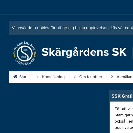
Vi använder cookies för att ge dig bästa upplevelsen. Läs vår coo
Skärgårdens SK
Start
Konståkning
Om Klubben
Anmälan
SSK Grafis
För att vi
Stäm gärna
också i en
positiva o