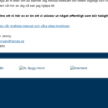
typ av fil eller om du känner dig minsta tveksam om vilken logotyp och h
n så hör av dig så kan jag hjälpa till.
tre att ni hör av er än att vi skickar ut något offentligt som blir tokigt!
 du vår grafiska manual och våra olika logotyper
r Jenny
nyandfriends.se
913