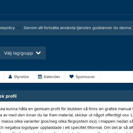
kiepolicy
här
. Genom att fortsätta använda tjänsten godkänner du denna.
Välj lag/grupp
Styrelse
Kalender
Sponsorer
k profil
 ska kunna hålla en gemsam profil för klubben så finns en grafisk manual
 av med den innan du tar fram material, skickar ut något offentligt osv. 
 massa olika varianter (pos/neg olika färgsystem osv). I mappen nedan så
ch negativa logotyper uppladdade i ett specifikt filformat. Om det är så a