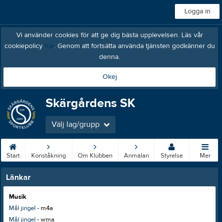
Logga in
Vi använder cookies för att ge dig bästa upplevelsen. Läs vår
cookiepolicy
här
. Genom att fortsätta använda tjänsten godkänner du
denna.
Okej
Skärgårdens SK
Välj lag/grupp
Start
Konståkning
Om Klubben
Anmälan
Styrelse
Mer
Länkar
Musik
Mål jingel
- m4a
Mål jingel
- wma