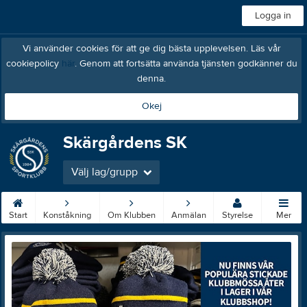
Logga in
Vi använder cookies för att ge dig bästa upplevelsen. Läs vår
cookiepolicy
här
. Genom att fortsätta använda tjänsten godkänner du
denna.
Okej
Skärgårdens SK
Välj lag/grupp
Start
Konståkning
Om Klubben
Anmälan
Styrelse
Mer