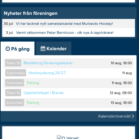
Nyheter från föreningen
30 jul
Vi har tecknat nytt samarbetsavtal med Murbecks Hockey!
3 jul
Varmt välkommen Peter Berntsson - vår nye A-lagstränare!
Kalender
På gång
10 aug, 18:00
Team 18
Beställning förvaringsbackar
11 aug
Tjejhockey
Hockeysäsong 26/27
11 aug, 18:00
A-blocket
Träning
12 aug, 08:00
Team 14
Uppstartsläger i Branäs
13 aug, 18:00
A-blocket
Träning
Kalenderöversikt