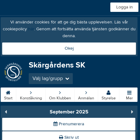
Logga in
Vi använder cookies för att ge dig bästa upplevelsen. Läs vår
cookiepolicy
här
. Genom att fortsätta använda tjänsten godkänner du
denna.
Okej
Skärgårdens SK
Välj lag/grupp
Start
Konståkning
Om Klubben
Anmälan
Styrelse
Mer
September 2025
Prenumerera
Skriv ut