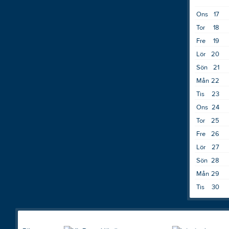
Ons
17
Tor
18
Fre
19
Lör
20
Sön
21
Mån
22
Tis
23
Ons
24
Tor
25
Fre
26
Lör
27
Sön
28
Mån
29
Tis
30