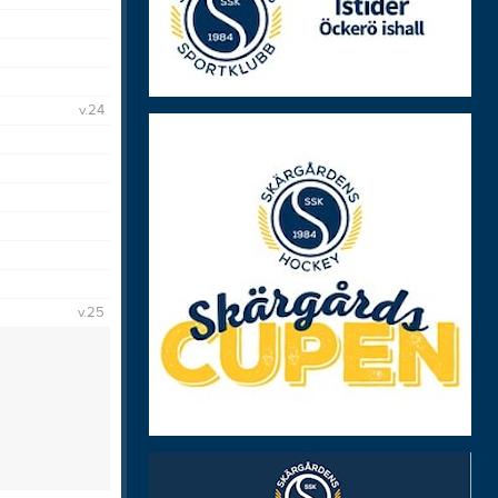
Filma event
SSK Grafisk profil
Skapa event
Hockey
Titta på LiveArena
Hockey Cup Camp
Våra matcher
v.24
Klubben
Istider
Röda Tråden Hockey
Caféet
Kansli
Drogpolicy
Historia
Klubbshop
v.25
Profilkläder
SSK Organisation
Stödmedlem/Sponsor
Till dig förälder
Värdegrundsgruppen
Barnligan
Frogs on ice