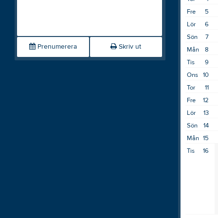
Fre
5
Lör
6
Sön
7
Prenumerera
Skriv ut
Mån
8
Tis
9
Ons
10
Tor
11
Fre
12
Lör
13
Sön
14
Mån
15
Tis
16