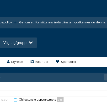
kiepolicy
här
. Genom att fortsätta använda tjänsten godkänner du denna.
Välj lag/grupp
Styrelse
Kalender
Sponsorer
6
19:30
Obligatoriskt uppstartsmöte
J 18