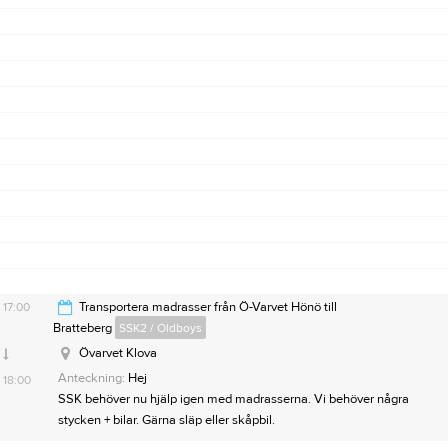
21:00
17:00
Transportera madrasser från Ö-Varvet Hönö till
Bratteberg
SSK2 / Oldboys
Övarvet Klova
Anteckning:
Hej
18:00
SSK behöver nu hjälp igen med madrasserna. Vi behöver några
stycken + bilar. Gärna släp eller skåpbil.