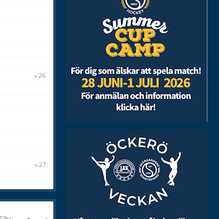
Skridskoskolan
v.26
v.27