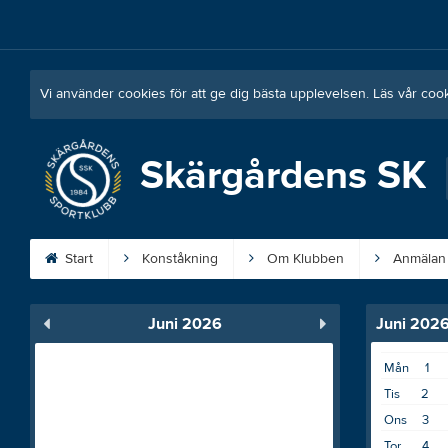
Vi använder cookies för att ge dig bästa upplevelsen. Läs vår coo
Skärgårdens SK
Start
Konståkning
Om Klubben
Anmälan
Juni 2026
Juni 202
Mån
1
Tis
2
Ons
3
Tor
4