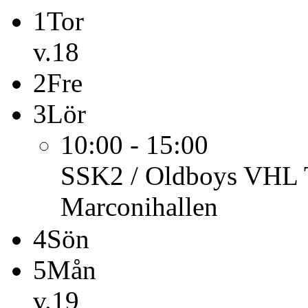
1
Tor
v.18
2
Fre
3
Lör
10:00 - 15:00
SSK2 / Oldboys
VHL T
Marconihallen
4
Sön
5
Mån
v.19