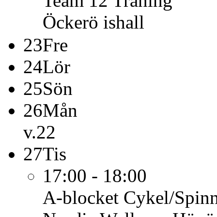
Team 12
Träning
Öckerö ishall
23
Fre
24
Lör
25
Sön
26
Mån
v.22
27
Tis
17:00 - 18:00
A-blocket
Cykel/Spin