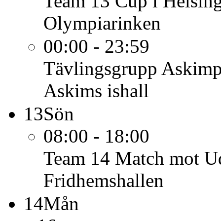
Team 13
Cup i Helsin
Olympiarinken
00:00 - 23:59
Tävlingsgrupp
Askimp
Askims ishall
13
Sön
08:00 - 18:00
Team 14
Match mot Ud
Fridhemshallen
14
Mån